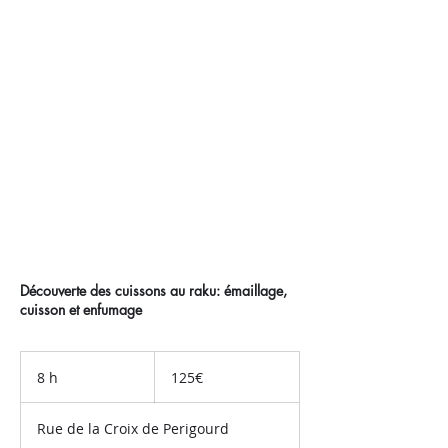
Stage d'émaillage
raku
Découverte des cuissons au raku: émaillage,
cuisson et enfumage
125€
8 h
8
125€
h
Rue de la Croix de Perigourd