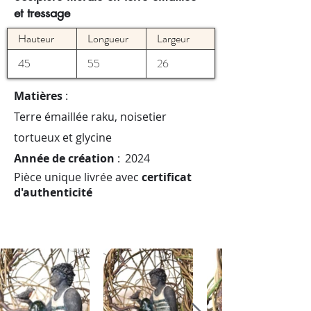
et tressage
Hauteur
Longueur
Largeur
45
55
26
Matières
:
Terre émaillée raku, noisetier
tortueux et glycine
Année de création
:
2024
Pièce unique livrée avec
certificat
d'authenticité