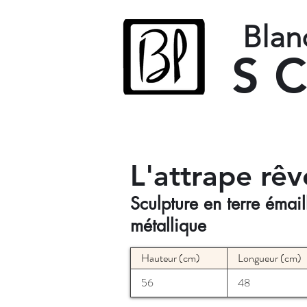
Blan
​
L'attrape r
Sculpture en terre émail
métallique
Hauteur (cm)
Longueur (cm)
56
48