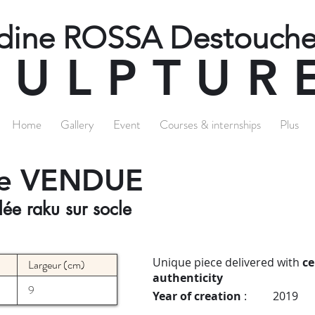
dine ROSSA Destouche
SCULPTUR
Home
Gallery
Event
Courses & internships
Plus
êve VENDUE
lée raku sur socle
Unique piece delivered with
ce
Largeur (cm)
authenticity
9
Year of creation
:
2019